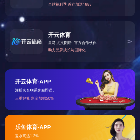
层和底层车位停完车辆后，按“复位键”，设备将自动下降至基坑内。
特点
●对有限的停车空间，可倍数停放车辆，可节省大量空间。
●
PLC
可编程工程控制器控制，操作简单，存取方便。
●升降驱动系统为三排
20A
大链条提升，运行平稳可靠，保证车辆升降安
全。
●设有防坠落装置，使用安全可靠，避免发生坠落事故。
●光电检测，控制车辆规格及停放位置，使车辆有序停放。
●光电安全检测，人员误入运行自动停止，确保车库的安全性。
●设有急停按钮，非常情况下急停，避免发生意外事故。
●装上常闭式电磁制动器，断电时可自动急停，确保车辆更安全。
●钢材采用国内知名品牌产品，涂装精良。电控元件采用国际名牌产品，使
产品具有高度安全及长久耐用的优异品质。
安全装置
☆紧急停止装置
☆断电制动装置