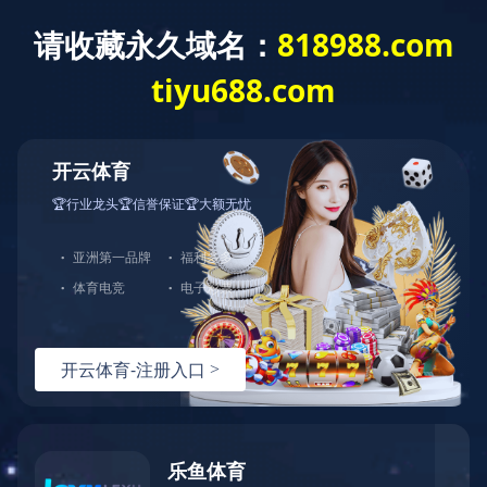
咨询热线：
400-8228-286
Toggle
navigati
产品展示
智能立体车库系列
基坑三层简易升降