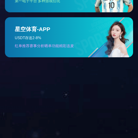
企业概况
新闻中心
产品展示
工程案列
产品优势
合作加
盟
服务支持
联系我们
扫一扫，关注我们
扫一扫，手机访问