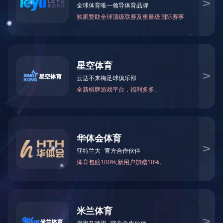
基坑三层升降 运行原理 该设备每组上中下三个车台板为一体，同时做升降运
动。机械下降到最低的时候，上层车台板正好与地面平，此时上层车位可以进
出车辆。机械上升到中层车台板与地面平时，机械停止，此时中层车位
咨询热线：
400-822-8286
13707400505
产品详情