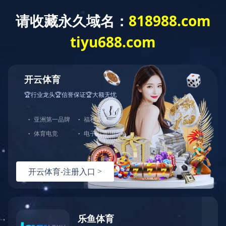
咨询热线：
400-8228-286
Toggle
navigati
工程案列